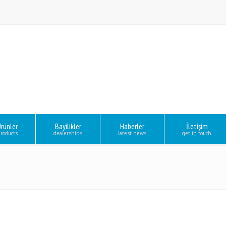
rünler
Bayilikler
Haberler
İletişim
roducts
dealerships
latest news
get in touch