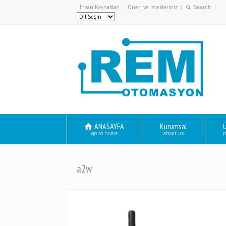
İnsan Kaynakları
Öneri ve İstekleriniz
ANASAYFA
Kurumsal
Ü
go to home
about us
p
a2w