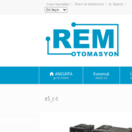
İnsan Kaynakları
Öneri ve İstekleriniz
ANASAYFA
Kurumsal
Ü
go to home
about us
p
e5_c-t