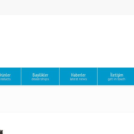
rünler
Bayilikler
Haberler
İletişim
roducts
dealerships
latest news
get in touch