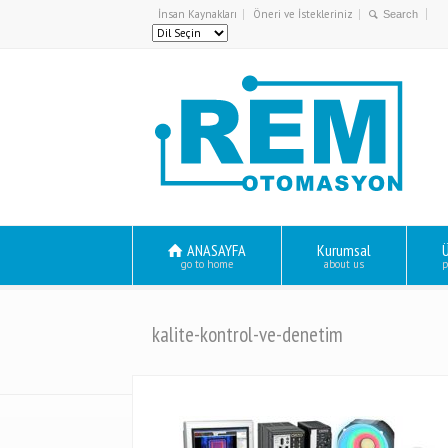
İnsan Kaynakları
Öneri ve İstekleriniz
ANASAYFA
Kurumsal
Ü
go to home
about us
p
kalite-kontrol-ve-denetim