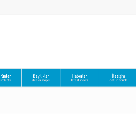
rünler
Bayilikler
Haberler
İletişim
roducts
dealerships
latest news
get in touch