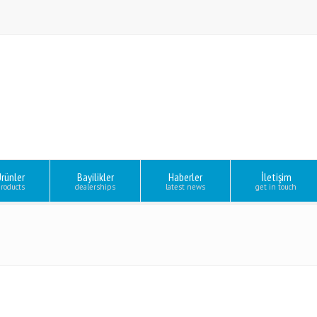
rünler
Bayilikler
Haberler
İletişim
roducts
dealerships
latest news
get in touch