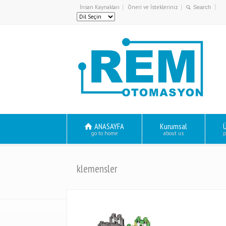
İnsan Kaynakları
Öneri ve İstekleriniz
ANASAYFA
Kurumsal
Ü
go to home
about us
p
klemensler