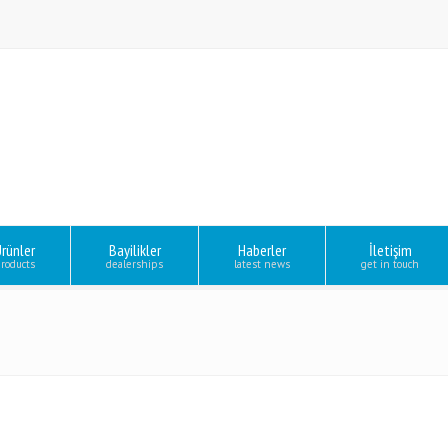
rünler
Bayilikler
Haberler
İletişim
roducts
dealerships
latest news
get in touch