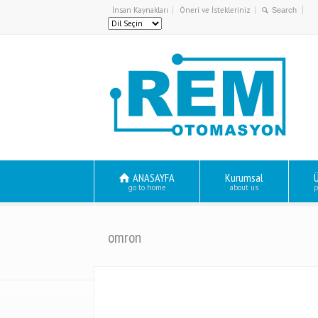
İnsan Kaynakları
Öneri ve İstekleriniz
ANASAYFA
Kurumsal
Ü
go to home
about us
p
omron